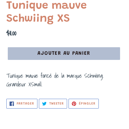
Tunique mauve
Schwiing XS
Prix
$11.00
normal
AJOUTER AU PANIER
Tunique mauve foncé de la marque Schwiing.
Grandeur XSmall.
PARTAGER
TWEETER
ÉPINGLER
PARTAGER
TWEETER
ÉPINGLER
SUR
SUR
SUR
FACEBOOK
TWITTER
PINTEREST