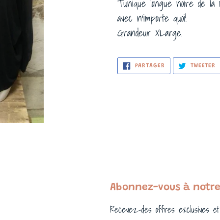
Tunique longue noire de la
avec n'importe quoi!
Grandeur XLarge.
PARTAGER
T
PARTAGER
TWEETER
SUR
S
FACEBOOK
T
Abonnez-vous à notre
Recevez-des offres exclusives et