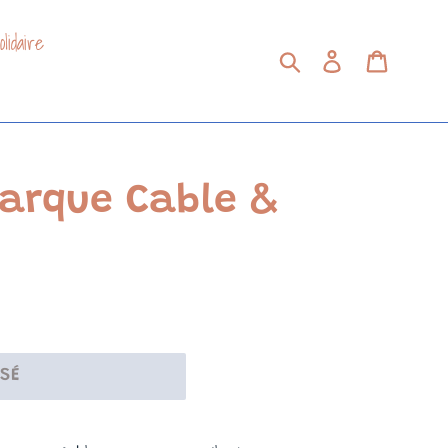
lidaire
Soumettre
Se connecter
Panier
arque Cable &
ISÉ