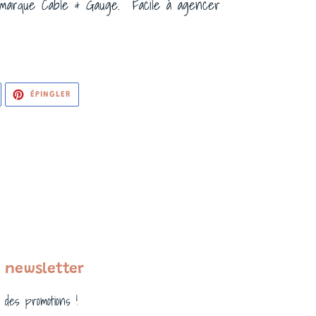
 marque Cable & Gauge. Facile à agencer
WEETER
ÉPINGLER
ÉPINGLER
UR
SUR
WITTER
PINTEREST
 newsletter
 des promotions !