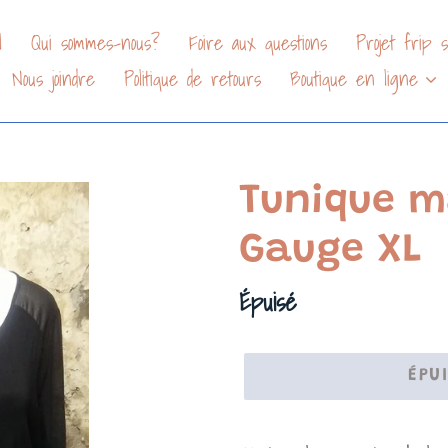
l
Qui sommes-nous?
Foire aux questions
Projet frip so
Nous joindre
Politique de retours
Boutique en ligne
Tunique m
Gauge XL
Prix
Épuisé
normal
ÉPU