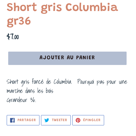
Short gris Columbia
gr36
Prix
$7.00
normal
AJOUTER AU PANIER
Short gris foncé de Columbia. Pourquoi pas pour une
marche dans les bois
Grandeur 36.
PARTAGER
TWEETER
ÉPINGLER
PARTAGER
TWEETER
ÉPINGLER
SUR
SUR
SUR
FACEBOOK
TWITTER
PINTEREST