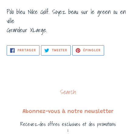
Polo bleu Nike Golf. Soyez beau sur le green ou en
ville
Grandeur XLarge.
PARTAGER
TWEETER
ÉPINGLER
PARTAGER
TWEETER
ÉPINGLER
SUR
SUR
SUR
FACEBOOK
TWITTER
PINTEREST
Search
Abonnez-vous à notre newsletter
Recevez-des offres exclusives et des promotions
!