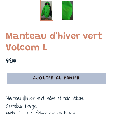
Manteau d'hiver vert
Volcom L
Prix
$18.00
normal
AJOUTER AU PANIER
Manteau d'hiver vert néon et noir Volcom.
Grandeur Large.
*Note: Il y a 2 tâches sur un bras.*