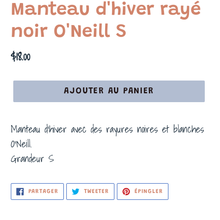
Manteau d'hiver rayé
noir O'Neill S
Prix
$18.00
normal
AJOUTER AU PANIER
Manteau d'hiver avec des rayures noires et blanches
O'Neill.
Grandeur S
PARTAGER
TWEETER
ÉPINGLER
PARTAGER
TWEETER
ÉPINGLER
SUR
SUR
SUR
FACEBOOK
TWITTER
PINTEREST