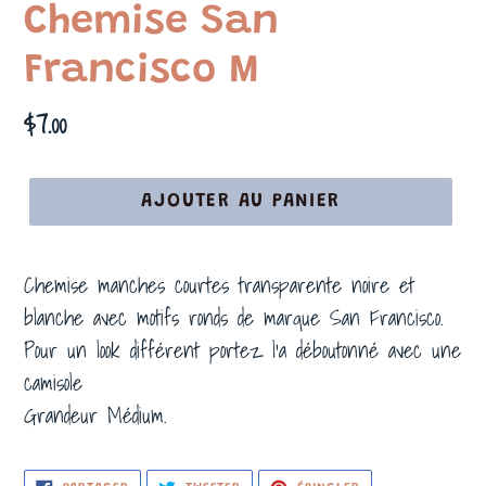
Chemise San
Francisco M
Prix
$7.00
normal
AJOUTER AU PANIER
Chemise manches courtes transparente noire et
blanche avec motifs ronds de marque San Francisco.
Pour un look différent portez l'a déboutonné avec une
camisole
Grandeur Médium.
PARTAGER
TWEETER
ÉPINGLER