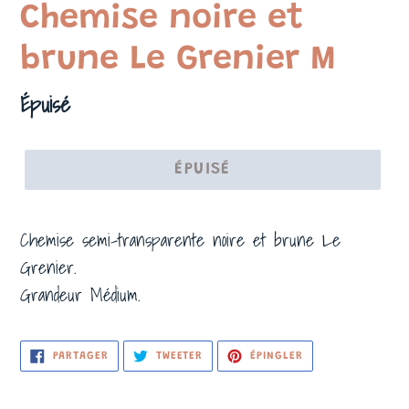
Chemise noire et
brune Le Grenier M
Prix
Épuisé
normal
ÉPUISÉ
Chemise semi-transparente noire et brune Le
Grenier.
Grandeur Médium.
PARTAGER
TWEETER
ÉPINGLER
PARTAGER
TWEETER
ÉPINGLER
SUR
SUR
SUR
FACEBOOK
TWITTER
PINTEREST