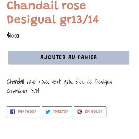
Chandail rose
Desigual gr13/14
Prix
$10.00
normal
AJOUTER AU PANIER
Chandail rayé rose, vert, gris, bleu de Desigual.
Grandeur 13/14.
PARTAGER
TWEETER
ÉPINGLER
PARTAGER
TWEETER
ÉPINGLER
SUR
SUR
SUR
FACEBOOK
TWITTER
PINTEREST