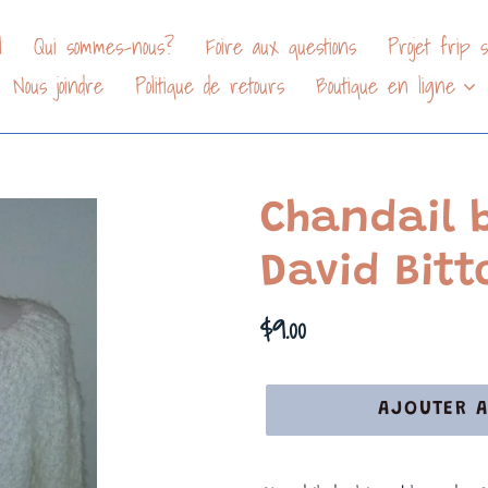
l
Qui sommes-nous?
Foire aux questions
Projet frip so
Nous joindre
Politique de retours
Boutique en ligne
Chandail 
David Bitt
Prix
$9.00
normal
AJOUTER A