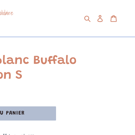
lidaire
Soumettre
Se connecter
Panier
blanc Buffalo
on S
U PANIER