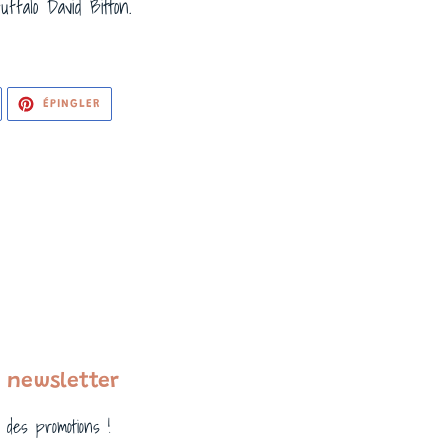
ffalo David Bitton.
WEETER
ÉPINGLER
ÉPINGLER
UR
SUR
WITTER
PINTEREST
 newsletter
 des promotions !