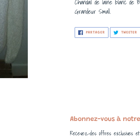
Chandail de laine blanc de Bu
Grandeur Small.
PARTAGER
T
PARTAGER
TWEETER
SUR
S
FACEBOOK
T
Abonnez-vous à notre
Recevez-des offres exclusives et