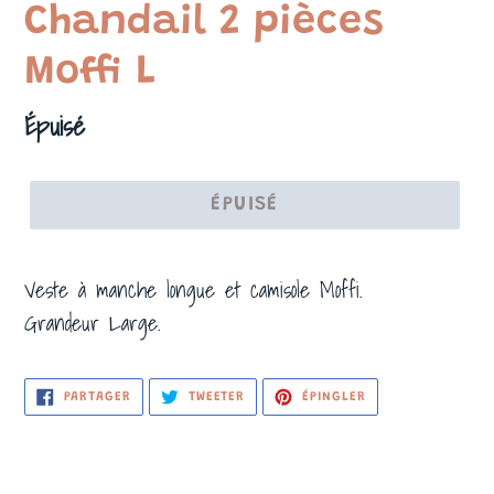
Chandail 2 pièces
Moffi L
Prix
Épuisé
normal
ÉPUISÉ
Veste à manche longue et camisole Moffi.
Grandeur Large.
PARTAGER
TWEETER
ÉPINGLER
PARTAGER
TWEETER
ÉPINGLER
SUR
SUR
SUR
FACEBOOK
TWITTER
PINTEREST