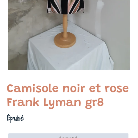
Camisole noir et rose
Frank Lyman gr8
Prix
Épuisé
normal