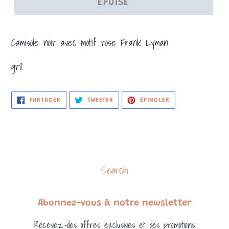
ÉPUISÉ
Camisole noir avec motif rose Frank Lyman
gr8
PARTAGER
TWEETER
ÉPINGLER
PARTAGER
TWEETER
ÉPINGLER
SUR
SUR
SUR
FACEBOOK
TWITTER
PINTEREST
Search
Abonnez-vous à notre newsletter
Recevez-des offres exclusives et des promotions