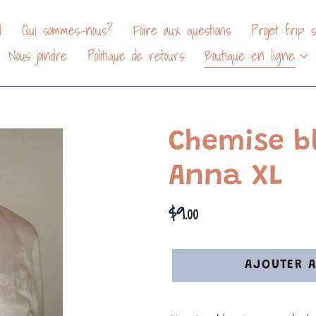
l
Qui sommes-nous?
Foire aux questions
Projet frip so
Nous joindre
Politique de retours
Boutique en ligne
Chemise b
Anna XL
Prix
$9.00
normal
AJOUTER A