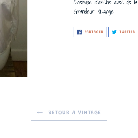
Chemise blanche avec de la 
Grandeur XLarge.
PARTAGER
T
PARTAGER
TWEETER
SUR
S
FACEBOOK
T
RETOUR À VINTAGE