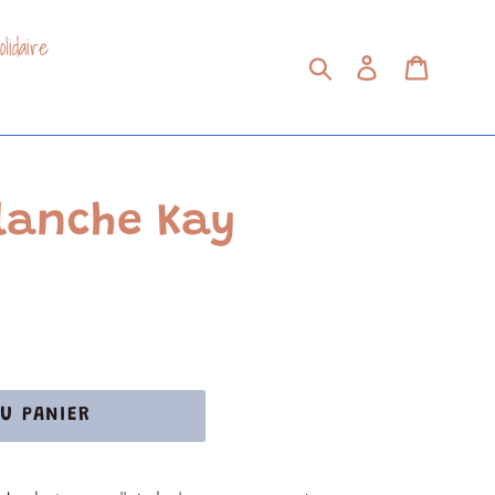
lidaire
Soumettre
Se connecter
Panier
lanche Kay
U PANIER