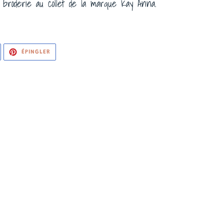
broderie au collet de la marque Kay Anna.
WEETER
ÉPINGLER
ÉPINGLER
UR
SUR
WITTER
PINTEREST