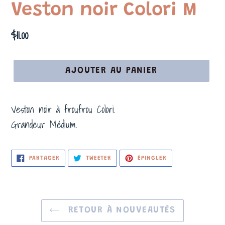
Veston noir Colori M
Prix
$11.00
normal
AJOUTER AU PANIER
Veston noir à froufrou Colori.
Grandeur Médium.
PARTAGER
TWEETER
ÉPINGLER
PARTAGER
TWEETER
ÉPINGLER
SUR
SUR
SUR
FACEBOOK
TWITTER
PINTEREST
RETOUR À NOUVEAUTÉS