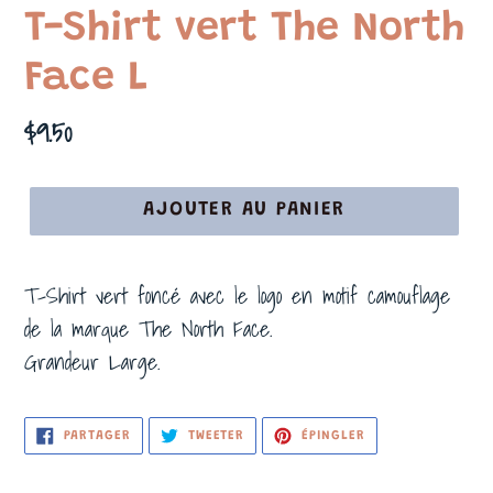
T-Shirt vert The North
Face L
Prix
$9.50
normal
AJOUTER AU PANIER
T-Shirt vert foncé avec le logo en motif camouflage
de la marque The North Face.
Grandeur Large.
PARTAGER
TWEETER
ÉPINGLER
PARTAGER
TWEETER
ÉPINGLER
SUR
SUR
SUR
FACEBOOK
TWITTER
PINTEREST