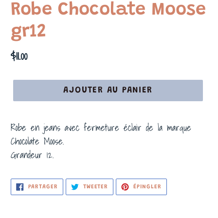
Robe Chocolate Moose
gr12
Prix
$11.00
normal
AJOUTER AU PANIER
Robe en jeans avec fermeture éclair de la marque
Chocolate Moose.
Grandeur 12.
PARTAGER
TWEETER
ÉPINGLER
PARTAGER
TWEETER
ÉPINGLER
SUR
SUR
SUR
FACEBOOK
TWITTER
PINTEREST