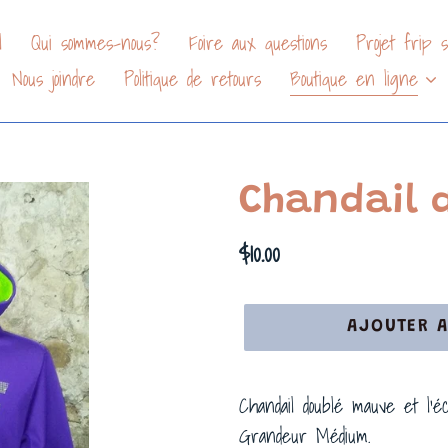
l
Qui sommes-nous?
Foire aux questions
Projet frip so
Nous joindre
Politique de retours
Boutique en ligne
Chandail 
Prix
$10.00
normal
AJOUTER A
Chandail doublé mauve et l'é
Grandeur Médium.