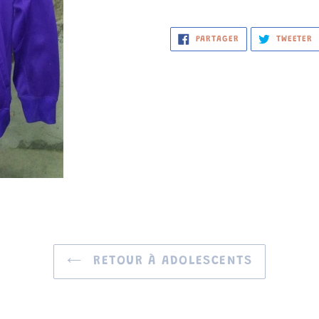
PARTAGER
T
PARTAGER
TWEETER
SUR
S
FACEBOOK
T
RETOUR À ADOLESCENTS