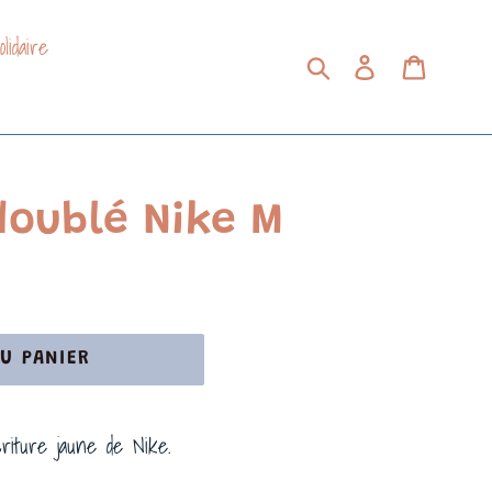
lidaire
Soumettre
Se connecter
Panier
doublé Nike M
U PANIER
criture jaune de Nike.